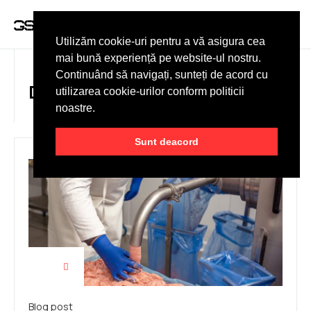
DESPRE NOI
Utilizăm cookie-uri pentru a vă asigura cea
mai bună experiență pe website-ul nostru.
Continuând să navigați, sunteți de acord cu
DAY: JULY 15, 2023
utilizarea cookie-urilor conform politicii
noastre.
Sunt deacord
Blog post