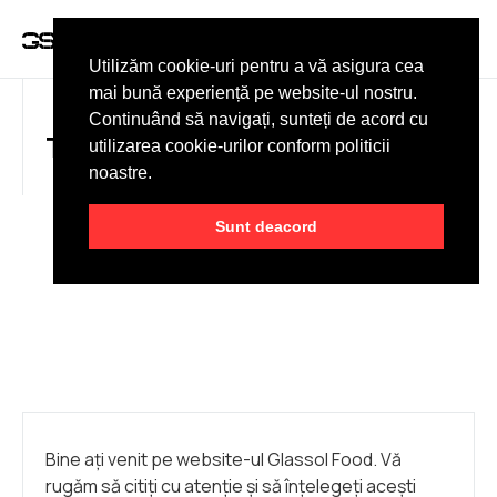
DESPRE NOI
Utilizăm cookie-uri pentru a vă asigura cea
mai bună experiență pe website-ul nostru.
Continuând să navigați, sunteți de acord cu
TERMENI ȘI CONDIȚII
utilizarea cookie-urilor conform politicii
noastre.
Sunt deacord
Bine ați venit pe website-ul Glassol Food. Vă
rugăm să citiți cu atenție și să înțelegeți acești